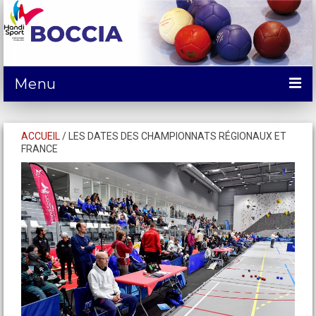
Menu
ACTUALITÉS
ACCUEIL
/
LES DATES DES CHAMPIONNATS RÉGIONAUX ET
FRANCE
DÉCOUVRIR
COMPÉTITIONS
SE FORMER et SERVICES
CALENDRIER
CONTACTS
SPONSORING/Dons