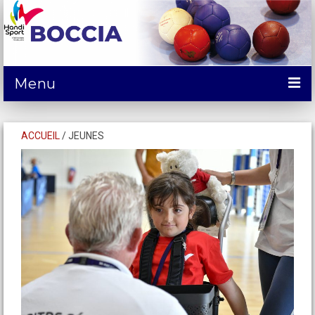
Menu
ACTUALITÉS
ACCUEIL
/
JEUNES
DÉCOUVRIR
COMPÉTITIONS
SE FORMER et SERVICES
CALENDRIER
CONTACTS
SPONSORING/Dons