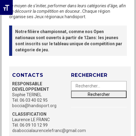
Le moyen de s’initier, performer dans leurs catégories d’âge, afin
Changer la taille de la police
de découvrir la compétition en douceur…
Chaque région
organise ses Jeux régionaux handisport.
Notre filière championnat, comme nos Open
nationaux sont ouverts à partir de 12ans: les jeunes
sont inscrits sur le tableau unique de compétition par
catégorie de jeu.
CONTACTS
RECHERCHER
Rechercher :
Recherche
RESPONSABLE
DEVELOPPEMENT
Sophie TERNEL
Tél. 06 03 40 02 95
boccia@handisport.org
CLASSIFICATION
Laurence LE FRANC
Tél. 06 09 10 12 99
dsaboccialaurencelefranc@gmail.com