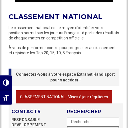
CLASSEMENT NATIONAL
Le classement national est le moyen d’identifier votre
position parmi tous les joueurs Français : à partir des résultats
de chaque match en compétition officielle.
À vous de performer contre pour progresser au classement
et rejoindre les Top 20, 15, 10, 5 Français !
Connectez-vous à votre espace Extranet Handisport
pour y accéder !
Passer en contraste élevé
CLASSEMENT NATIONAL -Mises à jour régulières
Changer la taille de la police
CONTACTS
RECHERCHER
Rechercher :
Recherche
RESPONSABLE
DEVELOPPEMENT