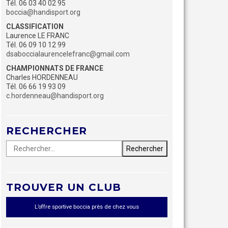
Tél. 06 03 40 02 95
boccia@handisport.org
CLASSIFICATION
Laurence LE FRANC
Tél. 06 09 10 12 99
dsaboccialaurencelefranc@gmail.com
CHAMPIONNATS DE FRANCE
Charles HORDENNEAU
Tél. 06 66 19 93 09
c.hordenneau@handisport.org
RECHERCHER
Rechercher :
Recherche
TROUVER UN CLUB
L’offre sportive boccia près de chez vous