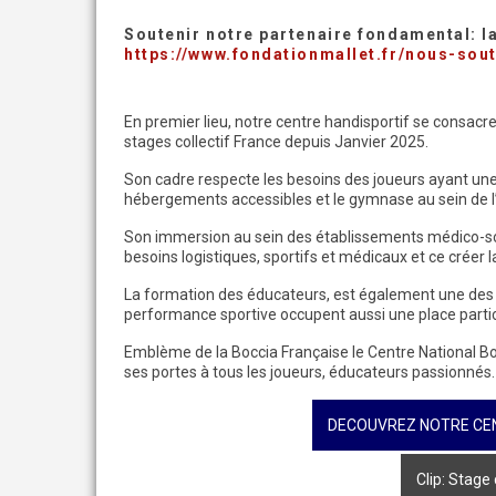
Soutenir notre partenaire fondamental: la
https://www.fondationmallet.fr/nous-sout
En premier lieu, notre centre handisportif se consacre
stages collectif France depuis Janvier 2025.
Son cadre respecte les besoins des joueurs ayant une 
hébergements accessibles et le gymnase au sein de l
Son immersion au sein des établissements médico-soc
besoins logistiques, sportifs et médicaux et ce créer 
La formation des éducateurs, est également une des m
performance sportive occupent aussi une place partic
Emblème de la Boccia Française le Centre National B
ses portes à tous les joueurs, éducateurs passionnés.
DECOUVREZ NOTRE CEN
Clip: Stage 