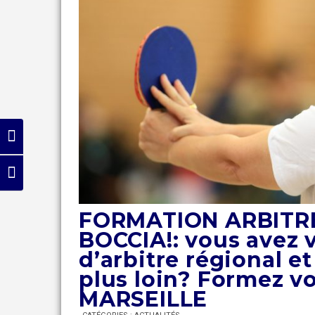
Passer en contraste élevé
Changer la taille de la police
FORMATION ARBITR
BOCCIA!: vous avez 
d’arbitre régional et
plus loin? Formez vo
MARSEILLE