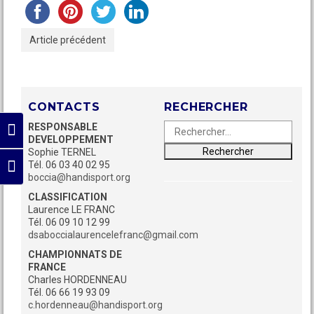
Article précédent
CONTACTS
RECHERCHER
Rechercher :
RESPONSABLE
Passer en contraste élevé
DEVELOPPEMENT
Sophie TERNEL
Tél. 06 03 40 02 95
Changer la taille de la police
boccia@handisport.org
CLASSIFICATION
Laurence LE FRANC
Tél. 06 09 10 12 99
dsaboccialaurencelefranc@gmail.com
CHAMPIONNATS DE
FRANCE
Charles HORDENNEAU
Tél. 06 66 19 93 09
c.hordenneau@handisport.org