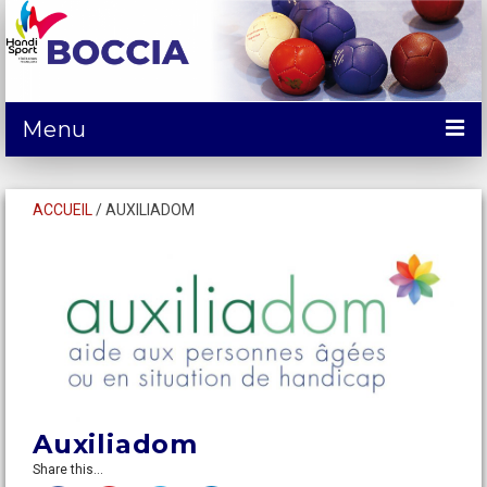
Menu
ACTUALITÉS
ACCUEIL
/
AUXILIADOM
DÉCOUVRIR
COMPÉTITIONS
SE FORMER et SERVICES
CALENDRIER
CONTACTS
Auxiliadom
SPONSORING/Dons
Share this...