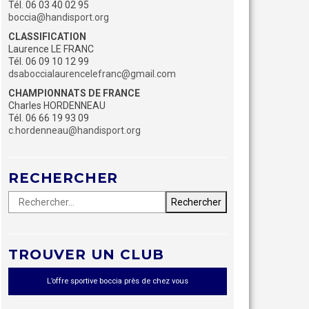
Tél. 06 03 40 02 95
boccia@handisport.org
CLASSIFICATION
Laurence LE FRANC
Tél. 06 09 10 12 99
dsaboccialaurencelefranc@gmail.com
CHAMPIONNATS DE FRANCE
Charles HORDENNEAU
Tél. 06 66 19 93 09
c.hordenneau@handisport.org
RECHERCHER
Rechercher :
Recherche
TROUVER UN CLUB
L’offre sportive boccia près de chez vous