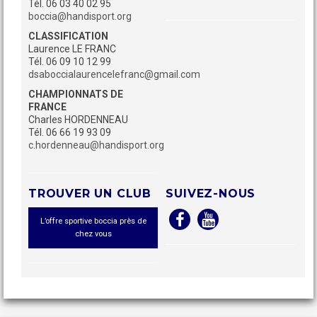
Tél. 06 03 40 02 95
boccia@handisport.org
CLASSIFICATION
Laurence LE FRANC
Tél. 06 09 10 12 99
dsaboccialaurencelefranc@gmail.com
CHAMPIONNATS DE
FRANCE
Charles HORDENNEAU
Tél. 06 66 19 93 09
c.hordenneau@handisport.org
TROUVER UN CLUB
SUIVEZ-NOUS
L’offre sportive boccia près de
chez vous