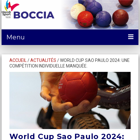
Menu
ACTUALITÉS
ACCUEIL
/
ACTUALITÉS
/
WORLD CUP SAO PAULO 2024: UNE
COMPÉTITION INDIVIDUELLE MANQUÉE.
DÉCOUVRIR
COMPÉTITIONS
SE FORMER et SERVICES
CALENDRIER
CONTACTS
SPONSORING/Dons
World Cup Sao Paulo 2024: