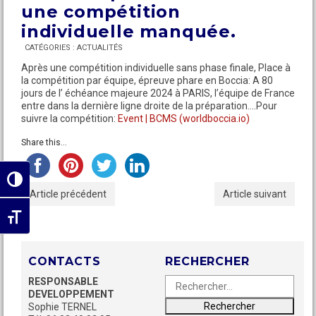
une compétition
individuelle manquée.
CATÉGORIES :
ACTUALITÉS
Après une compétition individuelle sans phase finale, Place à
la compétition par équipe, épreuve phare en Boccia: A 80
jours de l’ échéance majeure 2024 à PARIS, l’équipe de France
entre dans la dernière ligne droite de la préparation….Pour
suivre la compétition:
Event | BCMS (worldboccia.io)
Share this...
Passer en contraste élevé
Article précédent
Article suivant
Changer la taille de la police
CONTACTS
RECHERCHER
Rechercher :
Recherche
RESPONSABLE
DEVELOPPEMENT
Sophie TERNEL