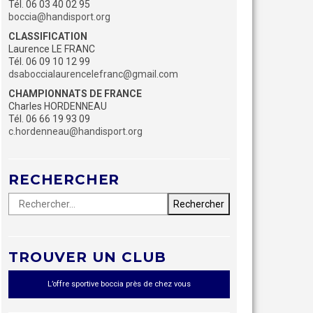
Tél. 06 03 40 02 95
boccia@handisport.org
CLASSIFICATION
Laurence LE FRANC
Tél. 06 09 10 12 99
dsaboccialaurencelefranc@gmail.com
CHAMPIONNATS DE FRANCE
Charles HORDENNEAU
Tél. 06 66 19 93 09
c.hordenneau@handisport.org
RECHERCHER
Rechercher :
TROUVER UN CLUB
L’offre sportive boccia près de chez vous