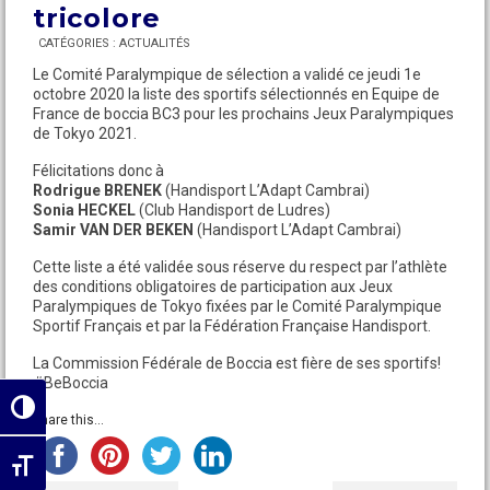
tricolore
CATÉGORIES :
ACTUALITÉS
Le Comité Paralympique de sélection a validé ce jeudi 1e
octobre 2020 la liste des sportifs sélectionnés en Equipe de
France de boccia BC3 pour les prochains Jeux Paralympiques
de Tokyo 2021.
Félicitations donc à
Rodrigue BRENEK
(Handisport L’Adapt Cambrai)
Sonia HECKEL
(Club Handisport de Ludres)
Samir VAN DER BEKEN
(Handisport L’Adapt Cambrai)
Cette liste a été validée sous réserve du respect par l’athlète
des conditions obligatoires de participation aux Jeux
Paralympiques de Tokyo fixées par le Comité Paralympique
Sportif Français et par la Fédération Française Handisport.
La Commission Fédérale de Boccia est fière de ses sportifs!
#BeBoccia
Passer en contraste élevé
Share this...
Changer la taille de la police