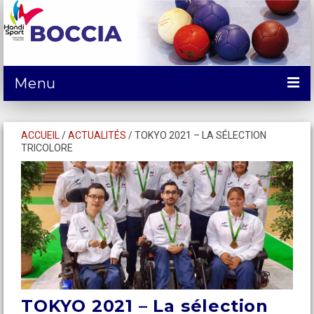
Menu
ACTUALITÉS
ACCUEIL
/
ACTUALITÉS
/
TOKYO 2021 – LA SÉLECTION
TRICOLORE
DÉCOUVRIR
COMPÉTITIONS
SE FORMER et SERVICES
CALENDRIER
CONTACTS
SPONSORING/Dons
TOKYO 2021 – La sélection