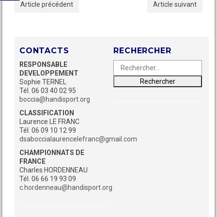
Article précédent
Article suivant
CONTACTS
RECHERCHER
Rechercher :
Recherche
RESPONSABLE
DEVELOPPEMENT
Sophie TERNEL
Tél. 06 03 40 02 95
boccia@handisport.org
CLASSIFICATION
Laurence LE FRANC
Tél. 06 09 10 12 99
dsaboccialaurencelefranc@gmail.com
CHAMPIONNATS DE
FRANCE
Charles HORDENNEAU
Tél. 06 66 19 93 09
c.hordenneau@handisport.org